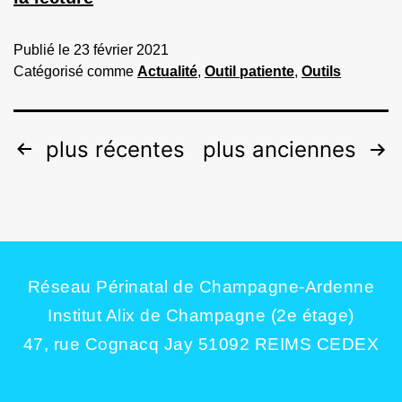
Publié le
23 février 2021
Catégorisé comme
Actualité
,
Outil patiente
,
Outils
plus récentes
plus anciennes
Réseau Périnatal de Champagne-Ardenne
Institut Alix de Champagne (2e étage)
47, rue Cognacq Jay 51092 REIMS CEDEX