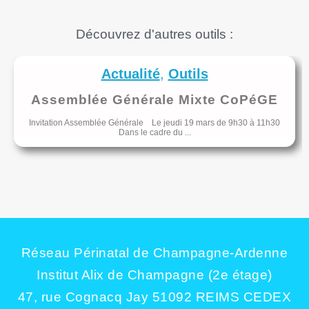
Découvrez d'autres
outils
:
Actualité
,
Outils
Assemblée Générale Mixte CoPéGE
Invitation Assemblée Générale Le jeudi 19 mars de 9h30 à 11h30
Dans le cadre du ...
Réseau Périnatal de Champagne-Ardenne
Institut Alix de Champagne (2e étage)
47, rue Cognacq Jay 51092 REIMS CEDEX